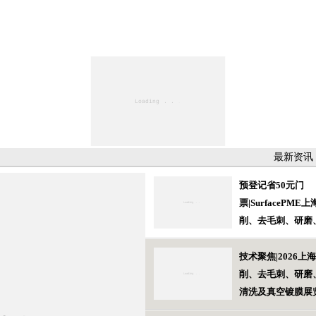
最新资讯
预登记省50元门
票|SurfacePME
削、去毛刺、研磨
清洗及真空镀膜展
上海举办！
技术聚焦|2026上
削、去毛刺、研磨
清洗及真空镀膜展
月在上海举办！