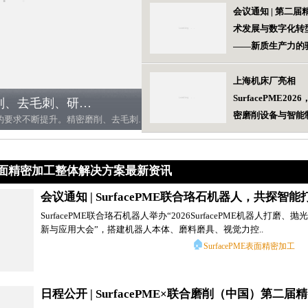
会议通知 | 第二
术发展与数字化转
——新质生产力的
上海机床厂亮相
SurfacePME20
预登记省50元门票|SurfacePME上海国际磨削、去毛刺、研磨、抛光、清洗及真空镀膜展将于8月在上海举办！
密磨削设备与智能
伴随着新质生产力的发展，高端制造领域对零部件表面质量的要求不断提升。精密磨削、去毛刺、研磨、抛光、工业清洗、真空镀膜等卓越的表面精密加工技术可充分提升零部件的耐磨性、疲劳强度、耐蚀性、配合质量、工作精度等关键质量指标，从而保障零部件的可靠性及寿命。 Surface PME2026第四届上海国际磨削、去毛刺、研磨、抛光、清洗及真空镀膜展览会将于2026年8月12-14日在上海新国际博览中心W1馆举办，展会聚焦精密磨削/超精研技..
方案，服务高端制
ME表面精密加工整体解决方案最新资讯
会议通知 | SurfacePME联合珞石机器人，共探智能打
SurfacePME联合珞石机器人举办“2026SurfacePME机器人打磨、
新与应用大会”，搭建机器人本体、磨料磨具、视觉力控..
🏠
SurfacePME表面精密加工
日程公开 | SurfacePME×联合磨削（中国）第二届精