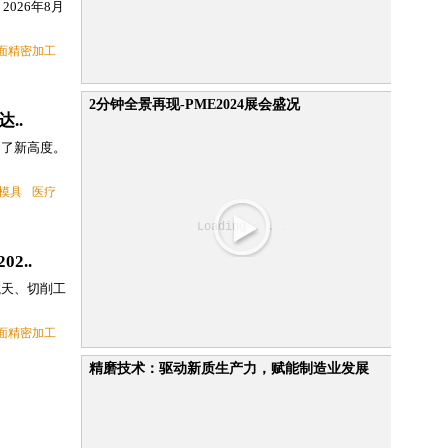
026年8月
E表面精密加工
2分钟全景再现-PME2024展会盛况
达..
到了新高度。
模具
医疗
2..
航天、切削工
E表面精密加工
精磨技术：驱动新质生产力，赋能制造业发展