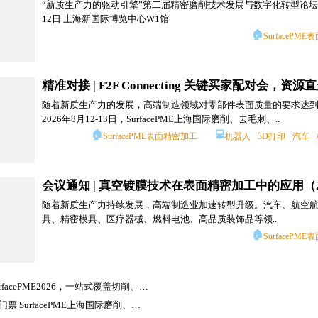
“新质生产力的驱动引擎”第二届精密磨削技术发展与数字化转型论坛 2
12日 上海新国际博览中心W1馆
🏠
SurfacePM
精准对接 | F2F Connecting 关键买家配对会，资源直
随着新质生产力的发展，高端制造领域对零部件表面质量的要求达
2026年8月12-13日，SurfacePME上海国际磨削、去毛刺、..
🏠
💻
SurfacePME表面精密加工
机器人
3D打印
汽车
会议通知 | 真空镀膜技术在表面精密加工中的应用（20
随着新质生产力持续发展，高端制造业加速转型升级。汽车、航空
具、精密模具、医疗器械、燃料电池、高品质装饰品等领..
🏠
SurfacePM
维希艾亮相SurfacePME2026，一站式覆盖切削、清洗、除锈、防锈、防腐、包装全工序，为金属制品提供全生命周期防护
预登记省50元门票|SurfacePME上海国际磨削、去毛刺、研磨、抛光、清洗及真空镀膜展将于8月在上海举办！