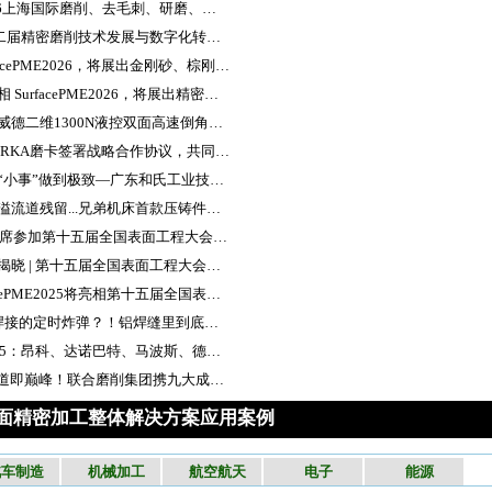
技术聚焦|2026上海国际磨削、去毛刺、研磨、抛光、清洗及真空镀膜展览会将于8月在上海举办！
会议通知 | 第二届精密磨削技术发展与数字化转型论坛——新质生产力的驱动引擎
泽创亮相SurfacePME2026，将展出金刚砂、棕刚玉、黑刚玉、玻璃微珠、白刚玉等矿产品
上海机床厂亮相 SurfacePME2026，将展出精密磨削设备与智能制造解决方案，服务高端制造业
全球首创丨赛威德二维1300N液控双面高速倒角技术，革新金属加工工艺
非夕科技与MIRKA磨卡签署战略合作协议，共同打造打磨领域创新应用生态
把去毛刺这件“小事”做到极致—广东和氏工业技术集团董事长王丽萍
注料口毛刺、溢流道残留...兄弟机床首款压铸件去毛刺专机，如何‘一键清零’压铸瑕疵？
SurfacePME出席参加第十五届全国表面工程大会，共绘精密表面处理技术新篇
特邀报告嘉宾揭晓 | 第十五届全国表面工程大会（5.9-11）
5.9-11 | SurfacePME2025将亮相第十五届全国表面工程大会
不洁表面=铝焊接的定时炸弹？！铝焊缝里到底藏着多少隐患？
征战CIMT2025：昂科、达诺巴特、马波斯、德工精机亮出哪些‘王炸产品’？
“智能天团”出道即巅峰！联合磨削集团携九大成员亮相CIMT2025
ME表面精密加工整体解决方案应用案例
汽车制造
机械加工
航空航天
电子
能源