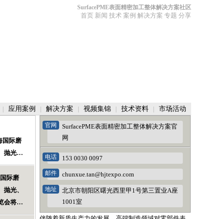
SurfacePME表面精密加工整体解决方案社区
首页
新闻
技术
案例
解决方案
专题
分享
|
应用案例
|
解决方案
|
视频集锦
|
技术资料
|
市场活动
官网
SurfacePME表面精密加工整体解决方案官
网
上海国际磨
、抛光、
电话
153 0030 0097
将于8月在
邮件
chunxue.tan@hjtexpo.com
海国际磨
地址
、抛光、
北京市朝阳区曙光西里甲1号第三置业A座
1001室
览会将于8
伴随着新质生产力的发展，高端制造领域对零部件表