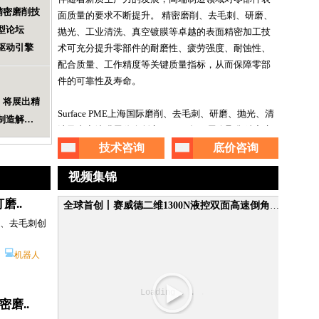
届精密磨削技
面质量的要求不断提升。 精密磨削、去毛刺、研磨、
型论坛
抛光、工业清洗、真空镀膜等卓越的表面精密加工技
驱动引擎
术可充分提升零部件的耐磨性、疲劳强度、耐蚀性、
配合质量、工作精度等关键质量指标，从而保障零部
件的可靠性及寿命。
26，将展出精
技术聚焦|2026上海国际磨削、去毛刺、研磨、抛光、清洗及真空镀膜展览会将于8月在上海举办！
Surface PME上海国际磨削、去毛刺、研磨、抛光、清
制造解决
Surface PME上海国际磨削、去毛刺、研磨、抛光、清洗及真空镀膜展览会创立于2019年，展会聚焦精密磨削/超精研技术、去毛刺/研/抛光技术、工业清洗及清洁度控制技术、真空镀膜技术，致力于为终端用户提供零部件表面精密加工整体解决方案。
洗及真空镀膜展览会创立于2019年，展会聚焦精密磨
造业
削/超精研磨技术、去毛刺/研磨/抛光技术、工业清洗
技术咨询
底价咨询
及清洁度控制技术、真空镀膜技术，致力于为终端用
视频集锦
户提供零部件表面精密加工整体解决方案。
磨..
全球首创丨赛威德二维1300N液控双面高速倒角技术，革新金属加工工艺
抛光、去毛刺创
💻
机器人
密磨..